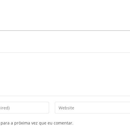
Início
Sobre Nós
Mobiliário
Sofás
Mobiliário
Enter
your
website
 para a próxima vez que eu comentar.
URL