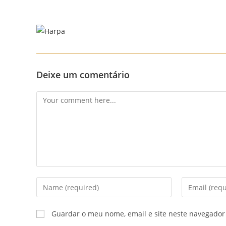
Skip
to
content
Deixe um comentário
Comment
Enter
Enter
your
your
name
email
Guardar o meu nome, email e site neste navegador
or
address