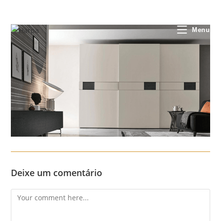
Skip
to
content
Menu
Deixe um comentário
Comment