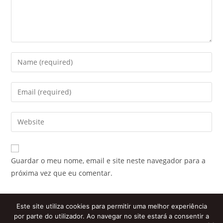
Enter
your
name
Enter
or
your
username
email
Enter
to
address
your
comment
to
website
comment
URL
Guardar o meu nome, email e site neste navegador para a
(optional)
próxima vez que eu comentar.
Este site utiliza cookies para permitir uma melhor experiência
por parte do utilizador. Ao navegar no site estará a consentir a