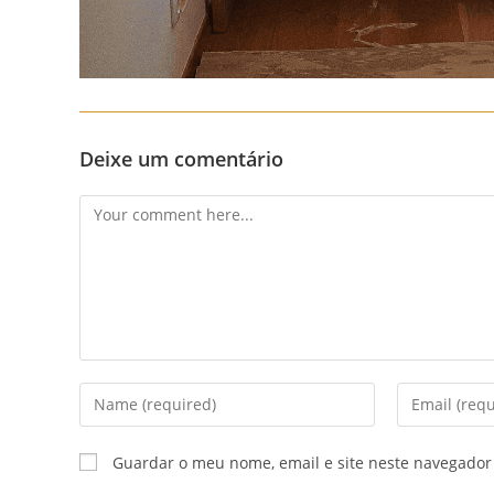
Deixe um comentário
Comment
Enter
Enter
your
your
name
email
Guardar o meu nome, email e site neste navegador
or
address