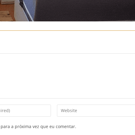
Enter
your
website
 para a próxima vez que eu comentar.
URL