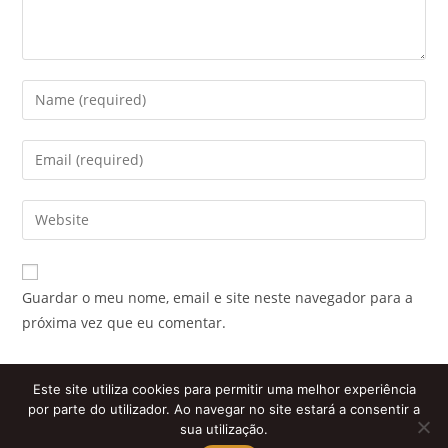
Enter
your
name
Enter
or
your
username
email
Enter
to
address
your
comment
to
website
comment
URL
Guardar o meu nome, email e site neste navegador para a
(optional)
próxima vez que eu comentar.
Este site utiliza cookies para permitir uma melhor experiência
por parte do utilizador. Ao navegar no site estará a consentir a
sua utilização.