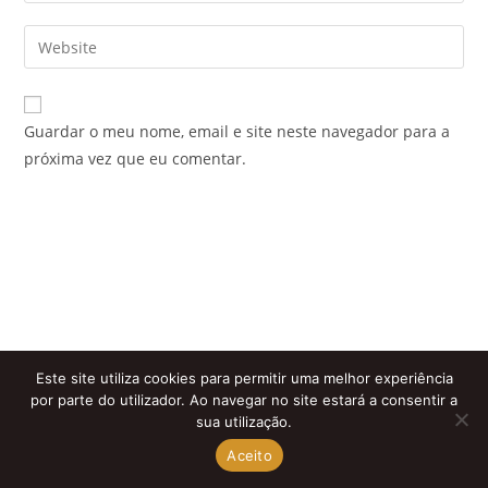
username
email
Enter
to
address
your
comment
to
website
comment
URL
Guardar o meu nome, email e site neste navegador para a
(optional)
próxima vez que eu comentar.
Este site utiliza cookies para permitir uma melhor experiência
por parte do utilizador. Ao navegar no site estará a consentir a
sua utilização.
Aceito