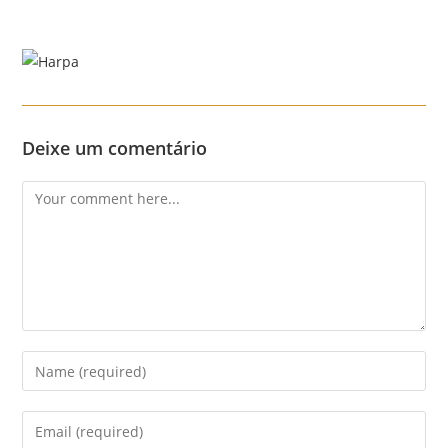
Skip
to
content
Menu
Deixe um comentário
Comment
Enter
your
name
Enter
or
your