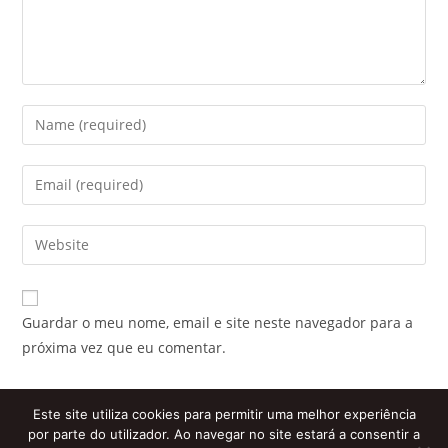
Enter
your
name
Enter
or
your
username
email
Enter
to
address
your
comment
to
website
comment
URL
Guardar o meu nome, email e site neste navegador para a
(optional)
próxima vez que eu comentar.
Este site utiliza cookies para permitir uma melhor experiência
por parte do utilizador. Ao navegar no site estará a consentir a