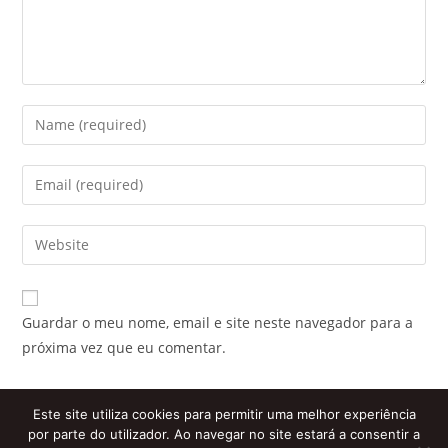
Enter
your
name
Enter
or
your
username
email
Enter
to
address
your
comment
to
website
comment
URL
Guardar o meu nome, email e site neste navegador para a
(optional)
próxima vez que eu comentar.
Este site utiliza cookies para permitir uma melhor experiência
por parte do utilizador. Ao navegar no site estará a consentir a