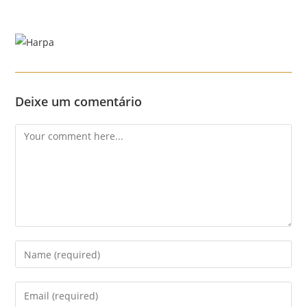
Skip
to
content
Menu
Deixe um comentário
Comment
Enter
your
name
Enter
or
your