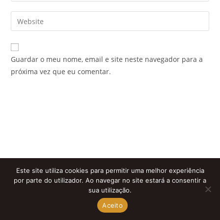
username
email
Enter
to
address
your
comment
to
website
comment
URL
Guardar o meu nome, email e site neste navegador para a
(optional)
próxima vez que eu comentar.
Este site utiliza cookies para permitir uma melhor experiência
por parte do utilizador. Ao navegar no site estará a consentir a
sua utilização.
Aceito