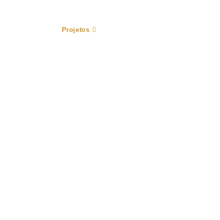
 por medida
Projetos
Feiras
Contactos