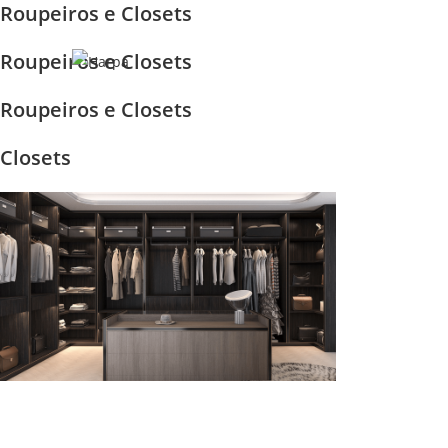
Roupeiros e Closets
Skip
to
Roupeiros e Closets
content
Roupeiros e Closets
Closets