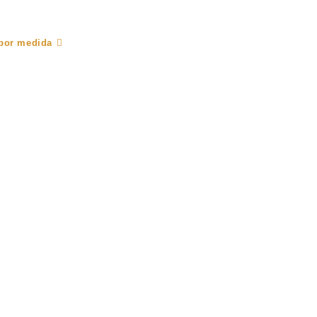
 por medida
Projetos
Feiras
Contactos