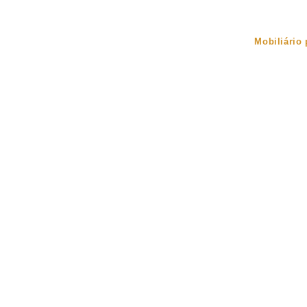
Início
Sobre Nós
Mobiliário
Sofás
Mobiliário