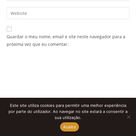
username
email
Enter
to
address
your
comment
to
website
comment
URL
Guardar o meu nome, email e site neste navegador para a
(optional)
próxima vez que eu comentar.
Este site utiliza cookies para permitir uma melhor experiência
por parte do utilizador. Ao navegar no site estará a consentir a
sua utilização.
Aceito