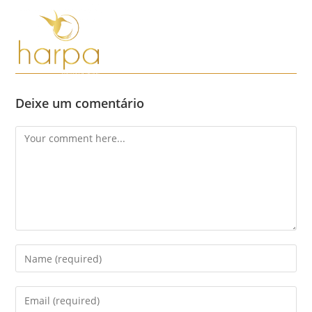
Skip
to
content
Menu
Deixe um comentário
Comment
Enter
your
name
Enter
or
your