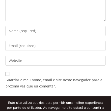
Enter
your
name
Enter
or
your
username
email
Enter
to
address
your
comment
to
website
comment
URL
Guardar o meu nome, email e site neste navegador para a
(optional)
próxima vez que eu comentar.
Este site utiliza cookies para permitir uma melhor experiência
por parte do utilizador. Ao navegar no site estará a consentir a