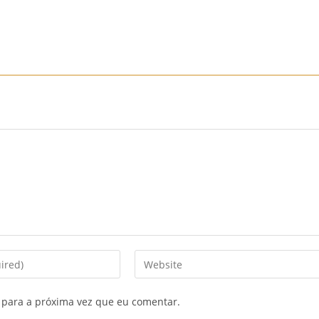
Início
Sobre Nós
Mobiliário
Sofás
Mobiliário
Enter
your
website
 para a próxima vez que eu comentar.
URL