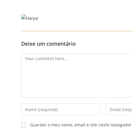
Skip
to
content
Deixe um comentário
Comment
Enter
Enter
your
your
name
email
Guardar o meu nome, email e site neste navegador
or
address