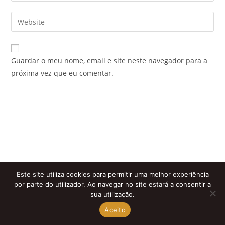
username
email
Enter
to
address
your
comment
to
website
comment
URL
Guardar o meu nome, email e site neste navegador para a
(optional)
próxima vez que eu comentar.
Este site utiliza cookies para permitir uma melhor experiência
por parte do utilizador. Ao navegar no site estará a consentir a
sua utilização.
Aceito