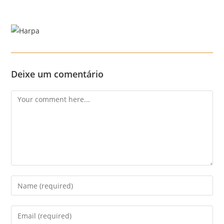
Skip
to
content
Menu
Deixe um comentário
Comment
Enter
your
name
Enter
or
your