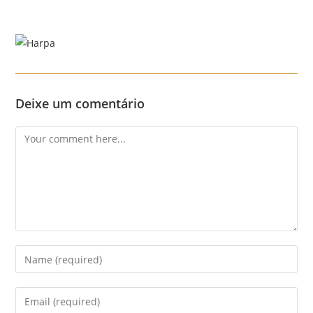
Skip
to
content
Menu
Deixe um comentário
Comment
Enter
your
name
Enter
or
your