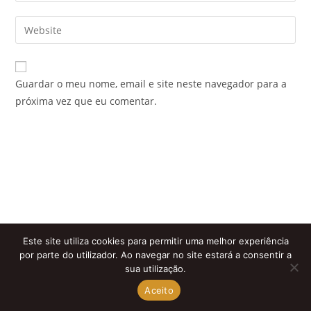
username
email
Enter
to
address
your
comment
to
website
comment
URL
Guardar o meu nome, email e site neste navegador para a
(optional)
próxima vez que eu comentar.
Este site utiliza cookies para permitir uma melhor experiência
por parte do utilizador. Ao navegar no site estará a consentir a
sua utilização.
Aceito