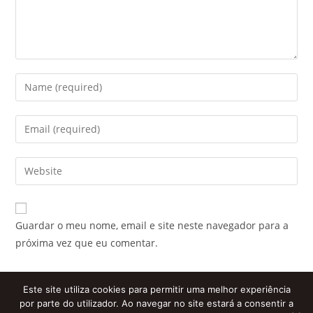
Enter
your
name
Enter
or
your
username
email
Enter
to
address
your
comment
to
website
comment
URL
Guardar o meu nome, email e site neste navegador para a
(optional)
próxima vez que eu comentar.
Este site utiliza cookies para permitir uma melhor experiência
por parte do utilizador. Ao navegar no site estará a consentir a