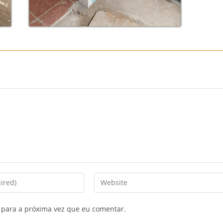
Enter
your
website
 para a próxima vez que eu comentar.
URL