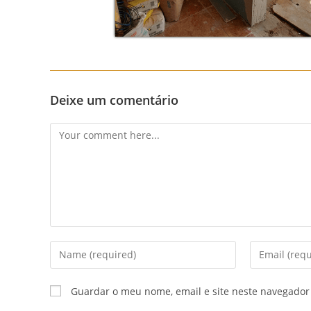
Deixe um comentário
Comment
Enter
Enter
your
your
name
email
Guardar o meu nome, email e site neste navegador
or
address