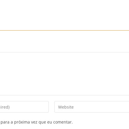
Início
Sobre Nós
Mobiliário
Sofás
Mobiliário
Enter
your
website
 para a próxima vez que eu comentar.
URL