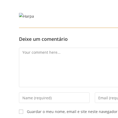
Skip
to
content
Deixe um comentário
Comment
Enter
Enter
your
your
name
email
Guardar o meu nome, email e site neste navegador
or
address