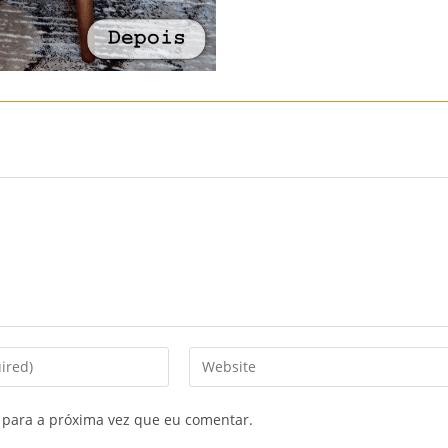
Enter
your
website
 para a próxima vez que eu comentar.
URL