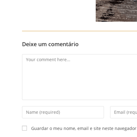
Deixe um comentário
Comment
Enter
Enter
your
your
name
email
Guardar o meu nome, email e site neste navegador
or
address