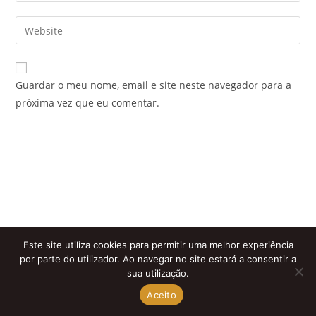
username
email
Enter
to
address
your
comment
to
website
comment
URL
Guardar o meu nome, email e site neste navegador para a
(optional)
próxima vez que eu comentar.
Este site utiliza cookies para permitir uma melhor experiência
por parte do utilizador. Ao navegar no site estará a consentir a
sua utilização.
Aceito