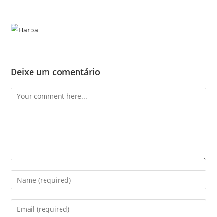
Skip
to
content
Menu
Deixe um comentário
Comment
Enter
your
name
Enter
or
your