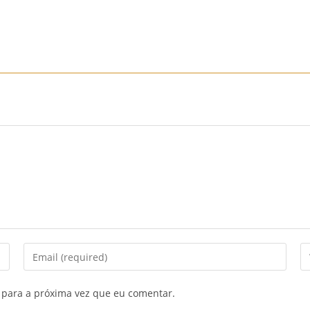
Início
Sobre Nós
Mobiliário
Sofás
Mobiliário
Enter
En
your
yo
email
we
 para a próxima vez que eu comentar.
address
U