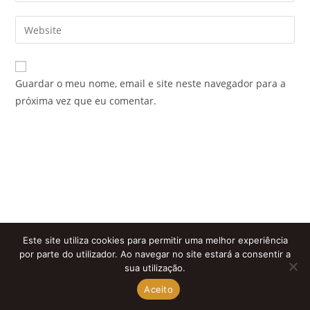
username
email
Enter
to
address
your
comment
to
website
comment
URL
Guardar o meu nome, email e site neste navegador para a
(optional)
próxima vez que eu comentar.
Este site utiliza cookies para permitir uma melhor experiência
por parte do utilizador. Ao navegar no site estará a consentir a
sua utilização.
Aceito