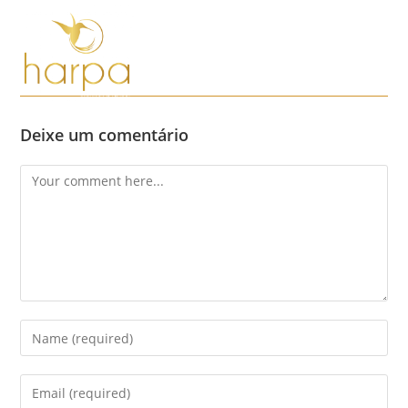
Skip
to
content
Menu
Deixe um comentário
Comment
Enter
your
name
Enter
or
your