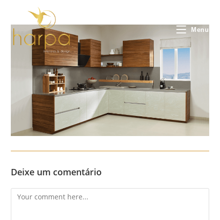
Skip
to
content
Menu
Deixe um comentário
Comment