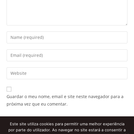
Enter
your
name
Enter
or
your
username
email
Enter
to
address
your
comment
to
website
comment
URL
Guardar o meu nome, email e site neste navegador para a
(optional)
próxima vez que eu comentar.
Este site utiliza cookies para permitir uma melhor experiência
por parte do utilizador. Ao navegar no site estará a consentir a