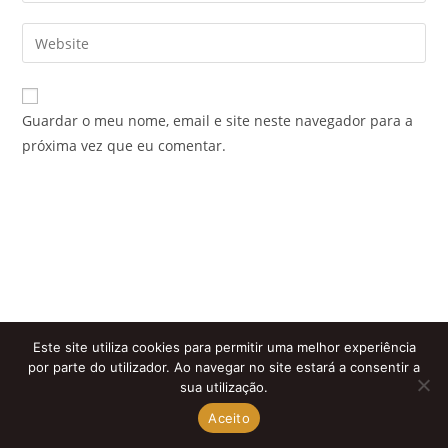
username
email
Enter
to
address
your
comment
to
website
comment
URL
Guardar o meu nome, email e site neste navegador para a
(optional)
próxima vez que eu comentar.
Este site utiliza cookies para permitir uma melhor experiência
por parte do utilizador. Ao navegar no site estará a consentir a
sua utilização.
Aceito