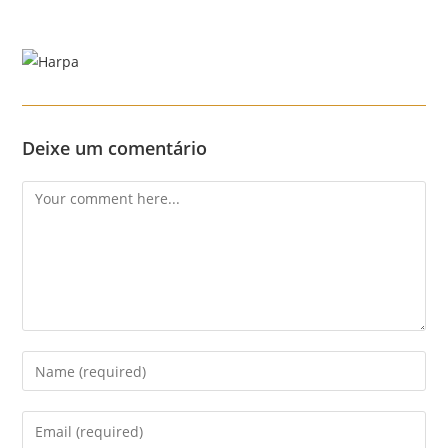
Skip
to
content
Menu
Deixe um comentário
Comment
Enter
your
name
Enter
or
your