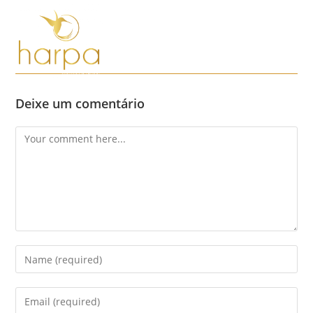
Skip
to
content
Menu
Deixe um comentário
Comment
Enter
your
name
Enter
or
your