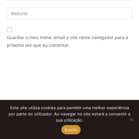
username
email
Enter
to
address
your
comment
to
website
comment
URL
Guardar o meu nome, email e site neste navegador para a
(optional)
próxima vez que eu comentar.
Este site utiliza cookies para permitir uma melhor experiência
por parte do utilizador. Ao navegar no site estará a consentir a
sua utilização.
Aceito