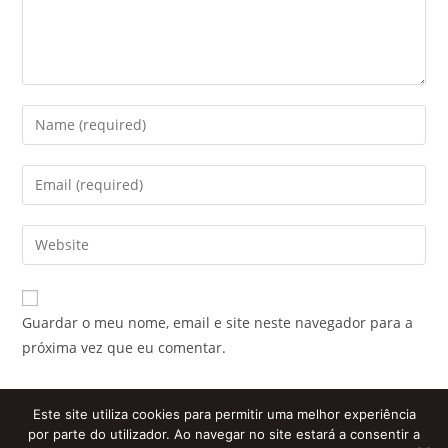
Enter
your
name
Enter
or
your
username
email
Enter
to
address
your
comment
to
website
comment
URL
Guardar o meu nome, email e site neste navegador para a
(optional)
próxima vez que eu comentar.
Este site utiliza cookies para permitir uma melhor experiência
por parte do utilizador. Ao navegar no site estará a consentir a