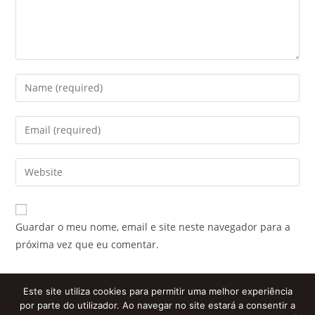
Enter
your
name
Enter
or
your
username
email
Enter
to
address
your
comment
to
website
comment
URL
Guardar o meu nome, email e site neste navegador para a
(optional)
próxima vez que eu comentar.
Este site utiliza cookies para permitir uma melhor experiência
por parte do utilizador. Ao navegar no site estará a consentir a