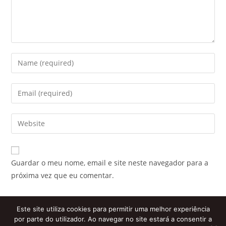
Enter
your
name
Enter
or
your
username
email
Enter
to
address
your
comment
to
website
comment
URL
Guardar o meu nome, email e site neste navegador para a
(optional)
próxima vez que eu comentar.
Este site utiliza cookies para permitir uma melhor experiência
por parte do utilizador. Ao navegar no site estará a consentir a