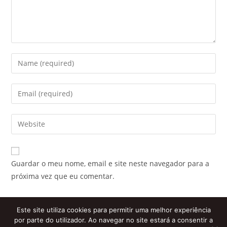
Enter
your
name
Enter
or
your
username
email
Enter
to
address
your
comment
to
website
comment
URL
Guardar o meu nome, email e site neste navegador para a
(optional)
próxima vez que eu comentar.
Este site utiliza cookies para permitir uma melhor experiência
por parte do utilizador. Ao navegar no site estará a consentir a