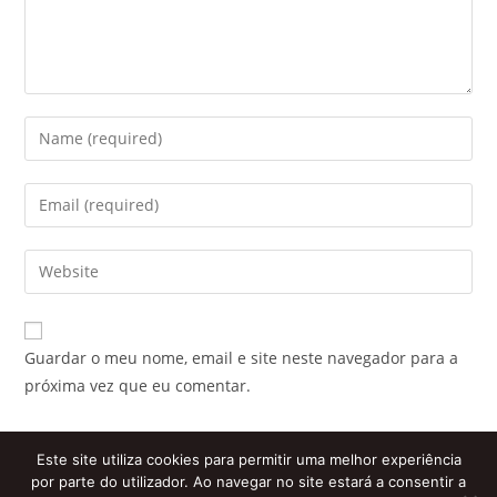
Enter
your
name
Enter
or
your
username
email
Enter
to
address
your
comment
to
website
comment
URL
Guardar o meu nome, email e site neste navegador para a
(optional)
próxima vez que eu comentar.
Este site utiliza cookies para permitir uma melhor experiência
por parte do utilizador. Ao navegar no site estará a consentir a