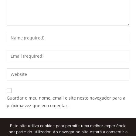
Enter
your
name
Enter
or
your
username
email
Enter
to
address
your
comment
to
website
comment
URL
Guardar o meu nome, email e site neste navegador para a
(optional)
próxima vez que eu comentar.
Este site utiliza cookies para permitir uma melhor experiência
por parte do utilizador. Ao navegar no site estará a consentir a