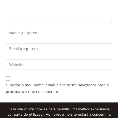
Enter
your
name
Enter
or
your
username
email
Enter
to
address
your
comment
to
website
comment
URL
Guardar o meu nome, email e site neste navegador para a
(optional)
próxima vez que eu comentar.
Este site utiliza cookies para permitir uma melhor experiência
por parte do utilizador. Ao navegar no site estará a consentir a