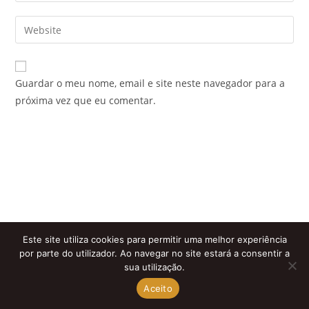
username
email
Enter
to
address
your
comment
to
website
comment
URL
Guardar o meu nome, email e site neste navegador para a
(optional)
próxima vez que eu comentar.
Este site utiliza cookies para permitir uma melhor experiência
por parte do utilizador. Ao navegar no site estará a consentir a
sua utilização.
Aceito