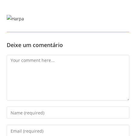
Skip
to
content
Menu
Deixe um comentário
Comment
Enter
your
name
Enter
or
your