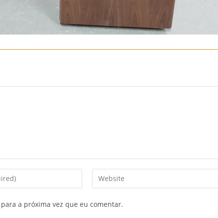
Enter
your
website
 para a próxima vez que eu comentar.
URL