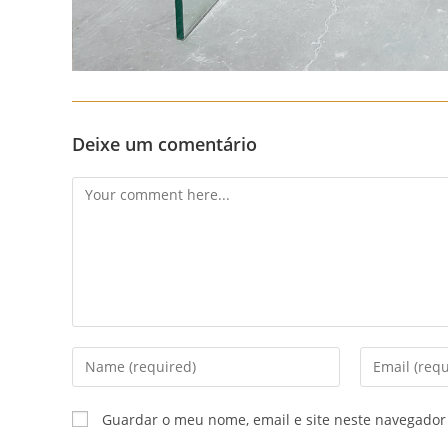
Deixe um comentário
Comment
Enter
Enter
your
your
name
email
Guardar o meu nome, email e site neste navegador
or
address