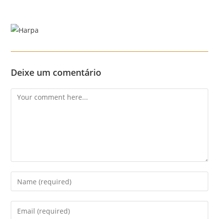
Skip
to
content
Menu
Deixe um comentário
Comment
Enter
your
name
Enter
or
your