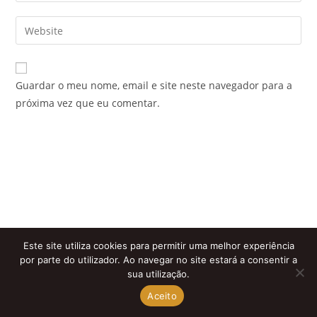
username
email
Enter
to
address
your
comment
to
website
comment
URL
Guardar o meu nome, email e site neste navegador para a
(optional)
próxima vez que eu comentar.
Este site utiliza cookies para permitir uma melhor experiência
por parte do utilizador. Ao navegar no site estará a consentir a
sua utilização.
Aceito