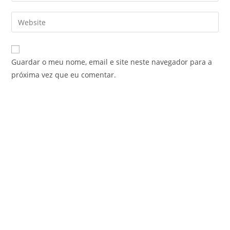
username
email
Enter
to
address
your
comment
to
website
comment
URL
Guardar o meu nome, email e site neste navegador para a
(optional)
próxima vez que eu comentar.