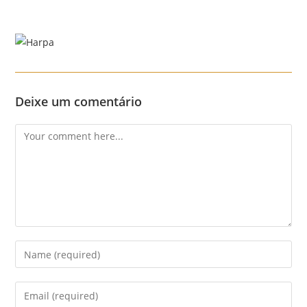
Skip
to
content
Menu
Deixe um comentário
Comment
Enter
your
name
Enter
or
your