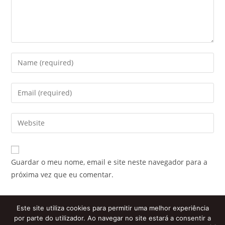
Enter
your
name
Enter
or
your
username
email
Enter
to
address
your
comment
to
website
comment
URL
Guardar o meu nome, email e site neste navegador para a
(optional)
próxima vez que eu comentar.
Este site utiliza cookies para permitir uma melhor experiência
por parte do utilizador. Ao navegar no site estará a consentir a