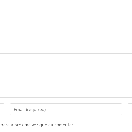
Início
Sobre Nós
Mobiliário
Sofás
Mobiliário
Enter
En
your
yo
email
we
 para a próxima vez que eu comentar.
address
U