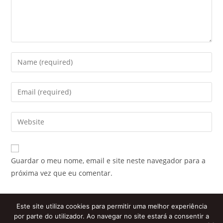
Enter
your
name
Enter
or
your
username
email
Enter
to
address
your
comment
to
website
comment
URL
Guardar o meu nome, email e site neste navegador para a
(optional)
próxima vez que eu comentar.
Este site utiliza cookies para permitir uma melhor experiência
por parte do utilizador. Ao navegar no site estará a consentir a