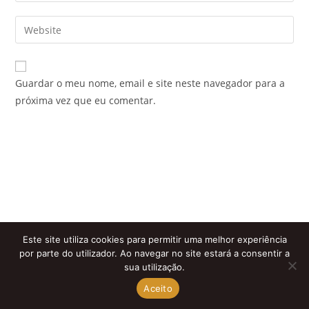
username
email
Enter
to
address
your
comment
to
website
comment
URL
Guardar o meu nome, email e site neste navegador para a
(optional)
próxima vez que eu comentar.
Este site utiliza cookies para permitir uma melhor experiência
por parte do utilizador. Ao navegar no site estará a consentir a
sua utilização.
Aceito