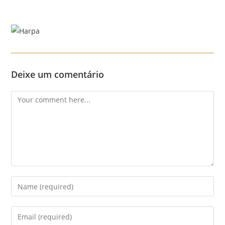
Skip
to
content
Menu
Deixe um comentário
Comment
Enter
your
name
Enter
or
your