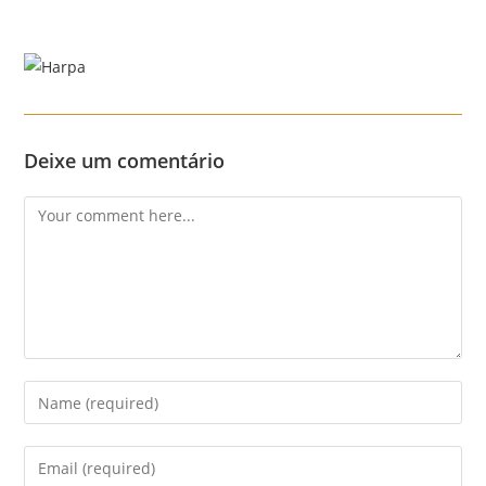
Skip
to
content
Menu
Deixe um comentário
Comment
Enter
your
name
Enter
or
your