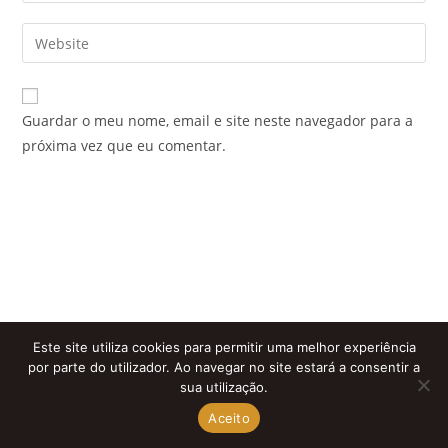
username
email
Enter
to
address
your
comment
to
website
comment
URL
Guardar o meu nome, email e site neste navegador para a
(optional)
próxima vez que eu comentar.
Este site utiliza cookies para permitir uma melhor experiência
por parte do utilizador. Ao navegar no site estará a consentir a
sua utilização.
Aceito