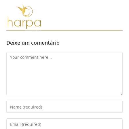
Skip
to
content
Menu
Deixe um comentário
Comment
Enter
your
name
Enter
or
your