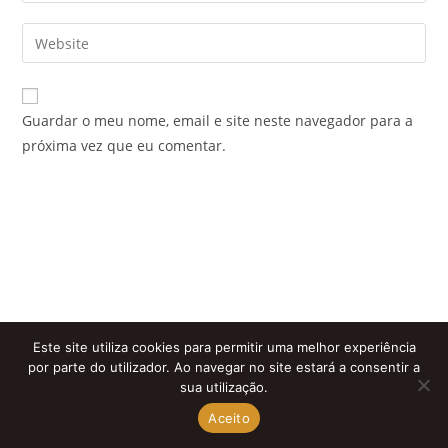
username
email
Enter
to
address
your
comment
to
website
comment
URL
Guardar o meu nome, email e site neste navegador para a
(optional)
próxima vez que eu comentar.
Este site utiliza cookies para permitir uma melhor experiência
por parte do utilizador. Ao navegar no site estará a consentir a
sua utilização.
Aceito