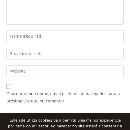
Enter
your
name
Enter
or
your
username
email
Enter
to
address
your
comment
to
website
comment
URL
Guardar o meu nome, email e site neste navegador para a
(optional)
próxima vez que eu comentar.
Este site utiliza cookies para permitir uma melhor experiência
por parte do utilizador. Ao navegar no site estará a consentir a