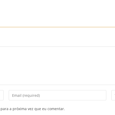
Início
Sobre Nós
Mobiliário
Sofás
Mobiliário
Enter
En
your
yo
email
we
 para a próxima vez que eu comentar.
address
U