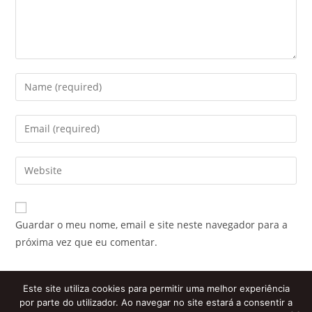
Enter
your
name
Enter
or
your
username
email
Enter
to
address
your
comment
to
website
comment
URL
Guardar o meu nome, email e site neste navegador para a
(optional)
próxima vez que eu comentar.
Este site utiliza cookies para permitir uma melhor experiência
por parte do utilizador. Ao navegar no site estará a consentir a