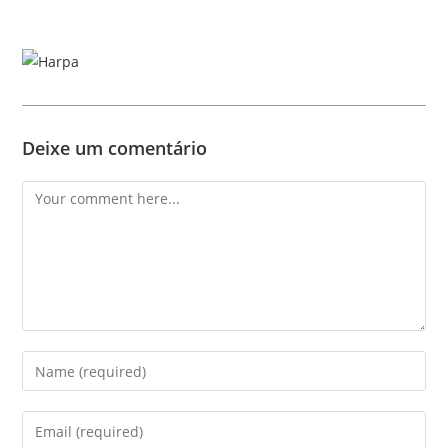
Skip
to
content
Menu
Deixe um comentário
Comment
Enter
your
name
Enter
or
your