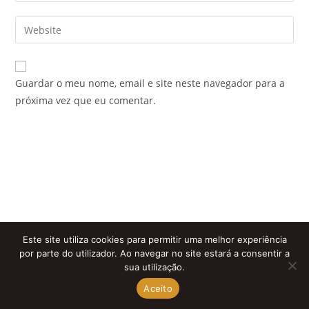
username
email
Enter
to
address
your
comment
to
website
comment
URL
Guardar o meu nome, email e site neste navegador para a
(optional)
próxima vez que eu comentar.
Este site utiliza cookies para permitir uma melhor experiência
por parte do utilizador. Ao navegar no site estará a consentir a
sua utilização.
Aceito